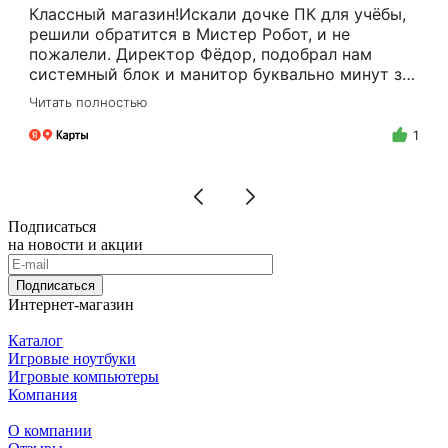
Классный магазин!Искали дочке ПК для учёбы,
решили обратится в Мистер Робот, и не
пожалели. Директор Фёдор, подобрал нам
системный блок и манитор буквально минут за
15.Цены адекватные, за расчёт налом скидку
Читать полностью
делают.Спасибо Вам Фёдор, и успехов Вам в
бизнесе!
1
Подписаться
на новости и акции
Подписаться
Интернет-магазин
Каталог
Игровые ноутбуки
Игровые компьютеры
Компания
О компании