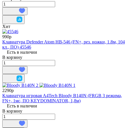
Хит
990р
Клавиатура Defender Atom HB-546 (FN+, рез. ножки, 1.8м, 104
кл., ПО) 45546
Есть в наличии
В корзину
2290р
Клавиатура игровая A4Tech Bloody B140N (FRGB 3 режима,
FN+, 1мс, ПО KEYDOMINATOR, 1,8м)
Есть в наличии
В корзину