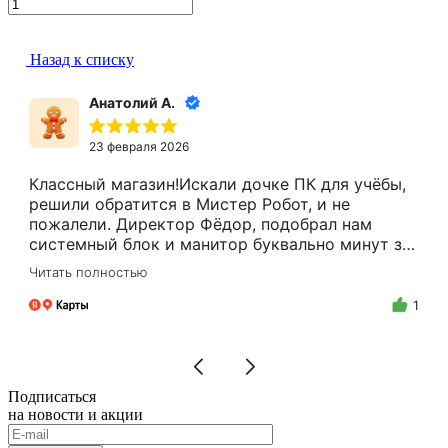
Назад к списку
Анатолий А.
23 февраля 2026
Классный магазин!Искали дочке ПК для учёбы,
решили обратится в Мистер Робот, и не
пожалели. Директор Фёдор, подобрал нам
системный блок и манитор буквально минут за
15.Цены адекватные, за расчёт налом скидку
Читать полностью
делают.Спасибо Вам Фёдор, и успехов Вам в
бизнесе!
1
Подписаться
на новости и акции