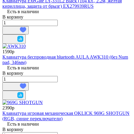
Клавиатура ExeGate LY-331L2 Black (104 кл., 2.2м, жёлтая
кириллица, защита от брызг) EX279939RUS
Есть в наличии
В корзину
1590р
Клавиатура беспроводная bluetooth AULA AWK310 (без Num
pad, 346мм)
Есть в наличии
В корзину
2390р
Клавиатура игровая механическая OKLICK 969G SHOTGUN
(RGB, синие переключатели)
Есть в наличии
В корзину