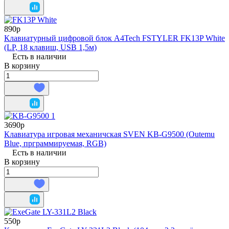
890р
Клавиатурный цифровой блок A4Tech FSTYLER FK13P White
(LP, 18 клавиш, USB 1,5м)
Есть в наличии
В корзину
3690р
Клавиатура игровая механичская SVEN KB-G9500 (Outemu
Blue, прграммируемая, RGB)
Есть в наличии
В корзину
550р