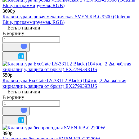
3690р
Клавиатура игровая механичская SVEN KB-G9500 (Outemu
Blue, прграммируемая, RGB)
Есть в наличии
В корзину
550р
Клавиатура ExeGate LY-331L2 Black (104 кл., 2.2м, жёлтая
кириллица, защита от брызг) EX279939RUS
Есть в наличии
В корзину
890р
Клавиатура беспроводная SVEN KB-C2200W