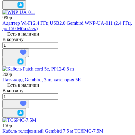
990р
Адаптер Wi-Fi 2.4 ГГц USB2.0 Gembird WNP-UA-011 (2,4 ГГц,
до 150 Мбит/сек)
Есть в наличии
В корзину
200р
Патч-корд Gembird, 3 m, категория 5Е
Есть в наличии
В корзину
150р
Кабель телефонный Gembird 7,5 м TC6P4C-7.5M