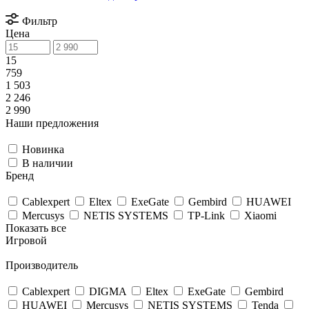
Фильтр
Цена
15
759
1 503
2 246
2 990
Наши предложения
Новинка
В наличии
Бренд
Cablexpert
Eltex
ExeGate
Gembird
HUAWEI
Mercusys
NETIS SYSTEMS
TP-Link
Xiaomi
Показать все
Игровой
Производитель
Cablexpert
DIGMA
Eltex
ExeGate
Gembird
HUAWEI
Mercusys
NETIS SYSTEMS
Tenda