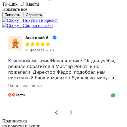
TP-Link
Xiaomi
Показать все
Сбросить
Анатолий А.
23 февраля 2026
Классный магазин!Искали дочке ПК для учёбы,
решили обратится в Мистер Робот, и не
пожалели. Директор Фёдор, подобрал нам
системный блок и манитор буквально минут за
15.Цены адекватные, за расчёт налом скидку
Читать полностью
делают.Спасибо Вам Фёдор, и успехов Вам в
бизнесе!
1
Подписаться
на новости и акции