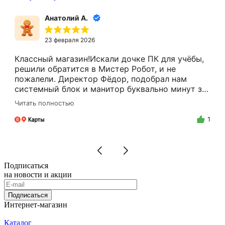
Анатолий А.
23 февраля 2026
Классный магазин!Искали дочке ПК для учёбы,
решили обратится в Мистер Робот, и не
пожалели. Директор Фёдор, подобрал нам
системный блок и манитор буквально минут за
15.Цены адекватные, за расчёт налом скидку
Читать полностью
делают.Спасибо Вам Фёдор, и успехов Вам в
бизнесе!
1
Подписаться
на новости и акции
Подписаться
Интернет-магазин
Каталог