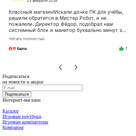
23 февраля 2026
Классный магазин!Искали дочке ПК для учёбы,
решили обратится в Мистер Робот, и не
пожалели. Директор Фёдор, подобрал нам
системный блок и манитор буквально минут за
15.Цены адекватные, за расчёт налом скидку
Читать полностью
делают.Спасибо Вам Фёдор, и успехов Вам в
бизнесе!
1
Подписаться
на новости и акции
Подписаться
Интернет-магазин
Каталог
Игровые ноутбуки
Игровые компьютеры
Компания