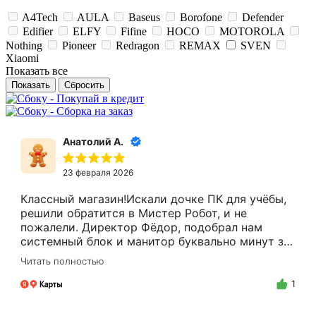
A4Tech
AULA
Baseus
Borofone
Defender
Edifier
ELFY
Fifine
HOCO
MOTOROLA
Nothing
Pioneer
Redragon
REMAX
SVEN
Xiaomi
Показать все
Сбросить
Анатолий А.
23 февраля 2026
Классный магазин!Искали дочке ПК для учёбы,
решили обратится в Мистер Робот, и не
пожалели. Директор Фёдор, подобрал нам
системный блок и манитор буквально минут за
15.Цены адекватные, за расчёт налом скидку
Читать полностью
делают.Спасибо Вам Фёдор, и успехов Вам в
бизнесе!
1