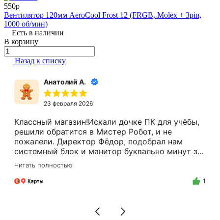
550р
Вентилятор 120мм AeroCool Frost 12 (FRGB, Molex + 3pin,
1000 об/мин)
Есть в наличии
В корзину
Назад к списку
Анатолий А.
23 февраля 2026
Классный магазин!Искали дочке ПК для учёбы,
решили обратится в Мистер Робот, и не
пожалели. Директор Фёдор, подобрал нам
системный блок и манитор буквально минут за
15.Цены адекватные, за расчёт налом скидку
Читать полностью
делают.Спасибо Вам Фёдор, и успехов Вам в
бизнесе!
1