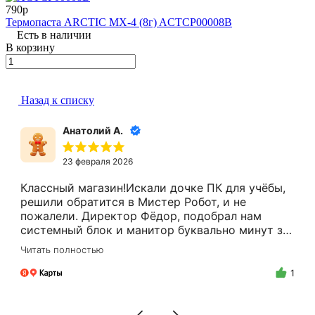
790р
Термопаста ARCTIC MX-4 (8г) ACTCP00008B
Есть в наличии
В корзину
Назад к списку
Анатолий А.
23 февраля 2026
Классный магазин!Искали дочке ПК для учёбы,
решили обратится в Мистер Робот, и не
пожалели. Директор Фёдор, подобрал нам
системный блок и манитор буквально минут за
15.Цены адекватные, за расчёт налом скидку
Читать полностью
делают.Спасибо Вам Фёдор, и успехов Вам в
бизнесе!
1