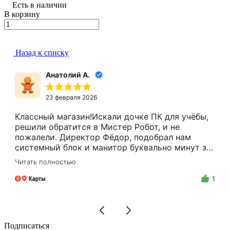
Есть в наличии
В корзину
Назад к списку
Анатолий А.
23 февраля 2026
Классный магазин!Искали дочке ПК для учёбы,
решили обратится в Мистер Робот, и не
пожалели. Директор Фёдор, подобрал нам
системный блок и манитор буквально минут за
15.Цены адекватные, за расчёт налом скидку
Читать полностью
делают.Спасибо Вам Фёдор, и успехов Вам в
бизнесе!
1
Подписаться