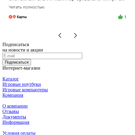
15.Цены адекватные, за расчёт налом скидку
Читать полностью
делают.Спасибо Вам Фёдор, и успехов Вам в
бизнесе!
1
Подписаться
на новости и акции
Подписаться
Интернет-магазин
Каталог
Игровые ноутбуки
Игровые компьютеры
Компания
О компании
Отзывы
Документы
Информация
Условия оплаты