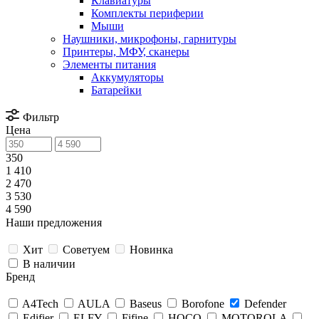
Клавиатуры
Комплекты периферии
Мыши
Наушники, микрофоны, гарнитуры
Принтеры, МФУ, сканеры
Элементы питания
Аккумуляторы
Батарейки
Фильтр
Цена
350
1 410
2 470
3 530
4 590
Наши предложения
Хит
Советуем
Новинка
В наличии
Бренд
A4Tech
AULA
Baseus
Borofone
Defender
Edifier
ELFY
Fifine
HOCO
MOTOROLA