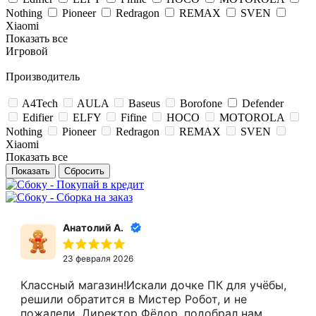
Nothing
Pioneer
Redragon
REMAX
SVEN
Xiaomi
Показать все
Игровой
Производитель
A4Tech
AULA
Baseus
Borofone
Defender
Edifier
ELFY
Fifine
HOCO
MOTOROLA
Nothing
Pioneer
Redragon
REMAX
SVEN
Xiaomi
Показать все
Сбросить
Анатолий А.
23 февраля 2026
Классный магазин!Искали дочке ПК для учёбы,
решили обратится в Мистер Робот, и не
пожалели. Директор Фёдор, подобрал нам