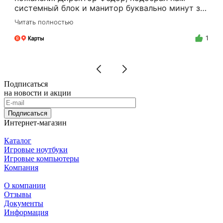
системный блок и манитор буквально минут за
15.Цены адекватные, за расчёт налом скидку
Читать полностью
делают.Спасибо Вам Фёдор, и успехов Вам в
бизнесе!
1
Подписаться
на новости и акции
Подписаться
Интернет-магазин
Каталог
Игровые ноутбуки
Игровые компьютеры
Компания
О компании
Отзывы
Документы
Информация