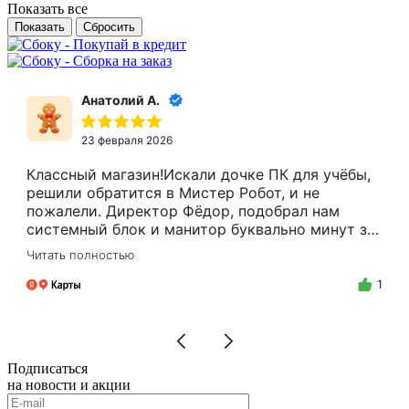
Показать все
Сбросить
Анатолий А.
23 февраля 2026
Классный магазин!Искали дочке ПК для учёбы,
решили обратится в Мистер Робот, и не
пожалели. Директор Фёдор, подобрал нам
системный блок и манитор буквально минут за
15.Цены адекватные, за расчёт налом скидку
Читать полностью
делают.Спасибо Вам Фёдор, и успехов Вам в
бизнесе!
1
Подписаться
на новости и акции