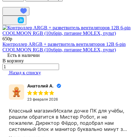
650р
Контроллер ARGB + разветвитель вентиляторов 12В 6-pin
COOLMOON RGB (10x6pin, питание MOLEX, пульт)
Есть в наличии
В корзину
Назад к списку
Анатолий А.
23 февраля 2026
Классный магазин!Искали дочке ПК для учёбы,
решили обратится в Мистер Робот, и не
пожалели. Директор Фёдор, подобрал нам
системный блок и манитор буквально минут за
15.Цены адекватные, за расчёт налом скидку